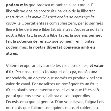
podem més
que cadascú mirant-se al seu melic. El
liberalisme ens ha construït una visió de la llibertat
restrictiva, «
la meva llibertat acaba on comença la
teva»
, la llibertat entesa com suma zero, per jo ser més
lliure li he de treure llibertat als altres. Aquesta no és la
nostra llibertat, la nostra llibertat és la que ens permet
fer, la potència de fer allò que somiem fer, i juntes
podem més,
la nostra llibertat comença amb els
altres
.
Volem recuperar el valor de les coses senzilles,
el valor
d’ús
. Per nosaltres un tomàquet o un pa, no són una
mercaderia, un objecte que només es produeix pel seu
valor de canvi. Per nosaltres un tomàquet és un fruit
d’una planta per alimentar-nos, el valor que té és allò
per al que ens serveix, i alhora el seu paper dins
l’ecosistema que el genera. D’on ve la llavor, l’aigua i els
nutrients que l’alimenten, quines mans el cuiden, en