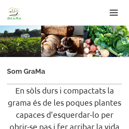
GRAMA
MENU
PA,
Skip
HORTA
to
I
AGROECOLOGIA
content
A
VILAMAJOR
Som GraMa
En sòls durs i compactats la
grama és de les poques plantes
capaces d’esquerdar-lo per
obrir-se pas i fer arribar la vida