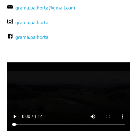
grama.paihorta@gmail.com
grama.paihorta
grama.paihorta