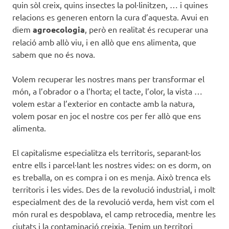
quin sòl creix, quins insectes la pol·linitzen, … i quines
relacions es generen entorn la cura d’aquesta. Avui en
diem
agroecologia
, però en realitat és recuperar una
relació amb allò viu, i en allò que ens alimenta, que
sabem que no és nova.
Volem recuperar les nostres mans per transformar el
món, a l’obrador o a l’horta; el tacte, l’olor, la vista …
volem estar a l’exterior en contacte amb la natura,
volem posar en joc el nostre cos per fer allò que ens
alimenta.
El capitalisme especialitza els territoris, separant-los
entre ells i parcel·lant les nostres vides: on es dorm, on
es treballa, on es compra i on es menja. Això trenca els
territoris i les vides. Des de la revolució industrial, i molt
especialment des de la revolució verda, hem vist com el
món rural es despoblava, el camp retrocedia, mentre les
ciutats i la contaminació creixia. Tenim un territori